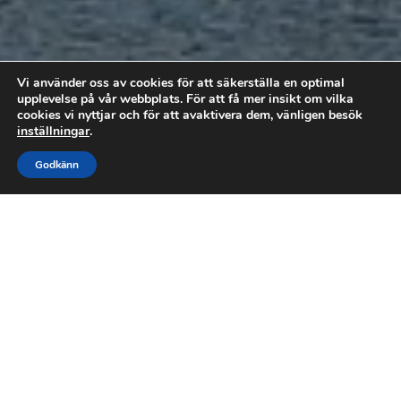
Vi använder oss av cookies för att säkerställa en optimal
upplevelse på vår webbplats. För att få mer insikt om vilka
cookies vi nyttjar och för att avaktivera dem, vänligen besök
inställningar
.



Godkänn
RING OSS
FÅ OFFERT
MAIL
VI GER DIG
