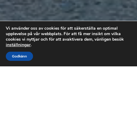
Vi använder oss av cookies för att säkerställa en optimal
upplevelse på vår webbplats. För att få mer insikt om vilka
cookies vi nyttjar och för att avaktivera dem, vänligen besök
inställningar
.



Godkänn
RING OSS
FÅ OFFERT
MAIL
VI GER DIG
